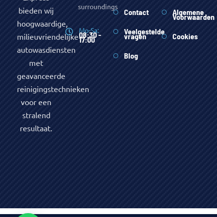
surroundings
bieden wij
Contact
Algemene
Voorwaarden
hoogwaardige,
Mo-Sa:
Veelgestelde
08:30 -
milieuvriendelijke
vragen
Cookies
17:00
autowasdiensten
Blog
met
geavanceerde
reinigingstechnieken
voor een
stralend
resultaat.