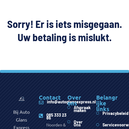
Sorry! Er is iets misgegaan.
Uw betaling is mislukt.
Contact
Over
Belangr
info@autoglansexpress.nl
ons
ijke
Afspraak
links
maken
Bij Auto
Privacybeleid
085 333 23
86
Glans
Over
Ons
Servicevoorw
Noorden &
Express