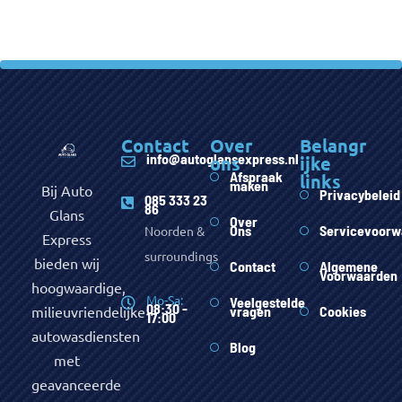
Contact
Over
Belangr
info@autoglansexpress.nl
ons
ijke
Afspraak
links
maken
Bij Auto
Privacybeleid
085 333 23
86
Glans
Over
Ons
Servicevoorw
Noorden &
Express
surroundings
bieden wij
Contact
Algemene
Voorwaarden
hoogwaardige,
Mo-Sa:
Veelgestelde
08:30 -
milieuvriendelijke
vragen
Cookies
17:00
autowasdiensten
Blog
met
geavanceerde