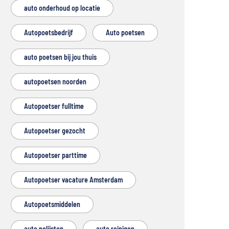
auto onderhoud op locatie
Autopoetsbedrijf
Auto poetsen
auto poetsen bij jou thuis
autopoetsen noorden
Autopoetser fulltime
Autopoetser gezocht
Autopoetser parttime
Autopoetser vacature Amsterdam
Autopoetsmiddelen
auto polijsten
auto reinigen