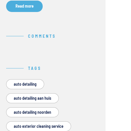
Read more
COMMENTS
TAGS
auto detailing
auto detailing aan huis
auto detailing noorden
auto exterior cleaning service