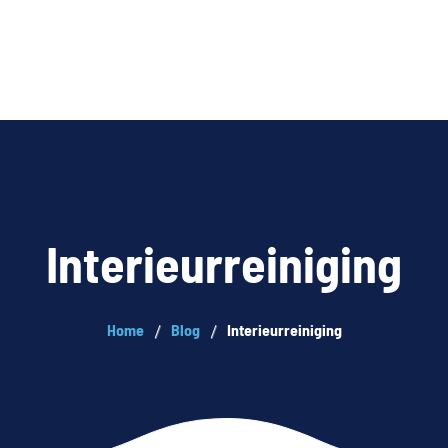
Over ons
Blog
Contact
My account
NL
Interieurreiniging
Home
Blog
Interieurreiniging